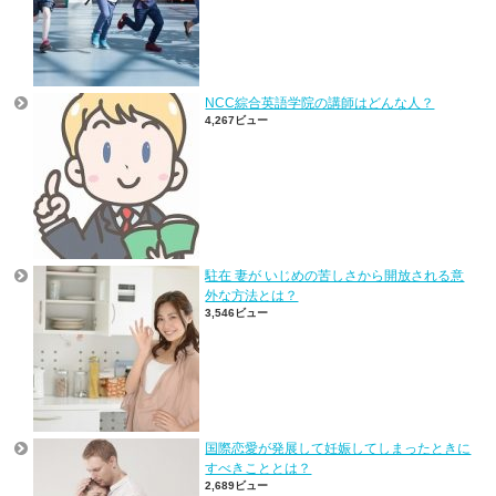
NCC綜合英語学院の講師はどんな人？
4,267ビュー
駐在 妻が いじめの苦しさから開放される意
外な方法とは？
3,546ビュー
国際恋愛が発展して妊娠してしまったときに
すべきこととは？
2,689ビュー