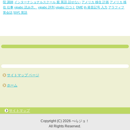
院 講師
インターナショナルスクール 親 英語 話せない
アメリカ 移住 計画
アメリカ 移
住 仕事
vipabc 読み方。
vipabc 評判
vipabc 口コミ
DME
th 発音記号 入力
アラフィフ
英会話
50代 英語
サイトマップ ページ
ホーム
サイトマップ
Copyright (C) 2026 ぺらジョ！
All Rights Reserved.