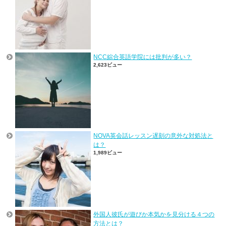
NCC綜合英語学院には批判が多い？
2,623ビュー
NOVA英会話レッスン遅刻の意外な対処法と
は？
1,989ビュー
外国人彼氏が遊びか本気かを見分ける４つの
方法とは？