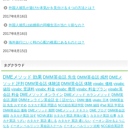
外国人彼氏が遊びか本気かを見分ける４つの方法とは？
2017年8月16日
外国人彼氏は結婚前の同棲生活が当たり前なの？
2017年8月16日
海外旅行にいく時の心配の根底にあるものとは？
2017年8月15日
タグクラウド
DMEメソッド 効果
DMM英会話 先生
DMM英会話 感想
DMEメ
ソッド 評判
DMM英会話 体験談
DMM英会話 体験
vipabc 価格
vipabc
値段
vipabc 受講料
vipabc 料金
vipabc 費用
vipabc 料金プラン
vipabc英
会話 料金
DMEメソッド オンライン
DMEメソッド カランメソッド
DMM英
会話 講師
DMMオンライン英会話 全く話せない
DMM 価格
vipabc 日本
DMM英会
話 先生 おすすめ
カタカナ英語 問題点
NCC綜合英語学院
DMM 値段
iPad 英語 学習法
DMM英会話 価格
DMEメソッド 期間
DMEメソッド テキスト
DME ブログ
DMM英会話
値段
カタカナ英語 治す
NOVA 遅刻
カタカナ英語 意味が違う
カタカナ英語 仕事
カタ
カナ英語 うざい
カタカナ 英語 通じる
カタカナ 英語 通じない
イーオン 話せるように
なる
イーオン ベルリッツ 英会話スクール
イーオン ベルリッツ 比較
NCC綜合英語学