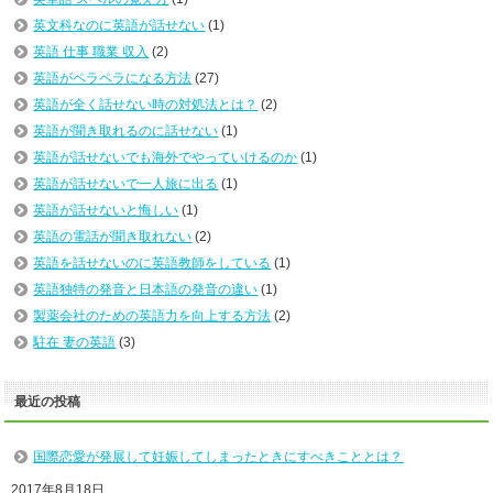
英文科なのに英語が話せない
(1)
英語 仕事 職業 収入
(2)
英語がペラペラになる方法
(27)
英語が全く話せない時の対処法とは？
(2)
英語が聞き取れるのに話せない
(1)
英語が話せないでも海外でやっていけるのか
(1)
英語が話せないで一人旅に出る
(1)
英語が話せないと悔しい
(1)
英語の電話が聞き取れない
(2)
英語を話せないのに英語教師をしている
(1)
英語独特の発音と日本語の発音の違い
(1)
製薬会社のための英語力を向上する方法
(2)
駐在 妻の英語
(3)
最近の投稿
国際恋愛が発展して妊娠してしまったときにすべきこととは？
2017年8月18日