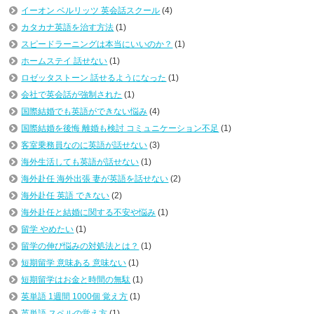
イーオン ベルリッツ 英会話スクール
(4)
カタカナ英語を治す方法
(1)
スピードラーニングは本当にいいのか？
(1)
ホームステイ 話せない
(1)
ロゼッタストーン 話せるようになった
(1)
会社で英会話が強制された
(1)
国際結婚でも英語ができない悩み
(4)
国際結婚を後悔 離婚も検討 コミュニケーション不足
(1)
客室乗務員なのに英語が話せない
(3)
海外生活しても英語が話せない
(1)
海外赴任 海外出張 妻が英語を話せない
(2)
海外赴任 英語 できない
(2)
海外赴任と結婚に関する不安や悩み
(1)
留学 やめたい
(1)
留学の伸び悩みの対処法とは？
(1)
短期留学 意味ある 意味ない
(1)
短期留学はお金と時間の無駄
(1)
英単語 1週間 1000個 覚え方
(1)
英単語 スペルの覚え方
(1)