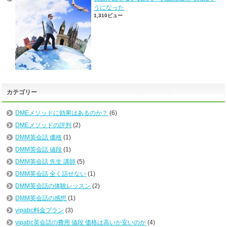
うになった
1,310ビュー
カテゴリー
DMEメソッドに効果はあるのか？
(6)
DMEメソッドの評判
(2)
DMM英会話 価格
(1)
DMM英会話 値段
(1)
DMM英会話 先生 講師
(5)
DMM英会話 全く話せない
(1)
DMM英会話の体験レッスン
(2)
DMM英会話の感想
(1)
vipabc料金プラン
(3)
vipabc英会話の費用 値段 価格は高いか安いのか
(4)