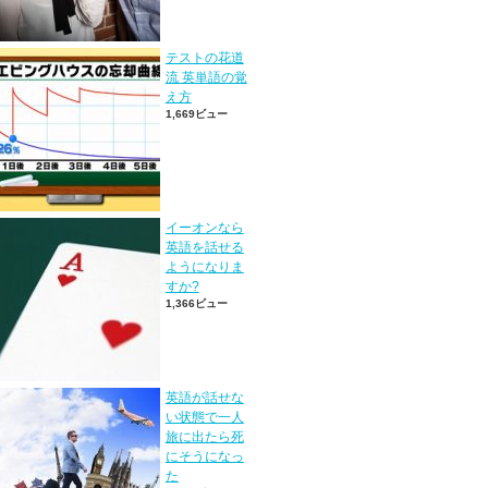
テストの花道
流 英単語の覚
え方
1,669ビュー
イーオンなら
英語を話せる
ようになりま
すか?
1,366ビュー
英語が話せな
い状態で一人
旅に出たら死
にそうになっ
た