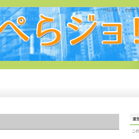
「ぺらジョ！」のカテゴ
運
こ