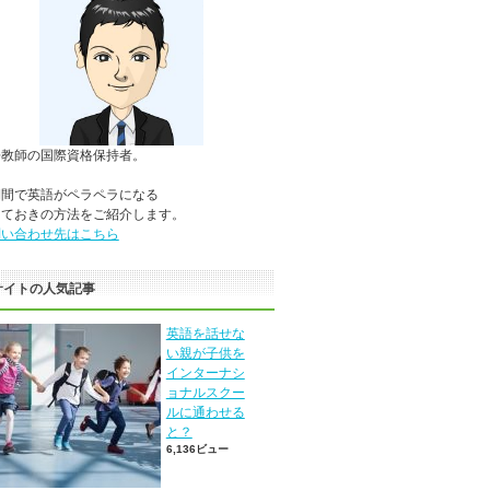
語教師の国際資格保持者。
期間で英語がペラペラになる
っておきの方法をご紹介します。
問い合わせ先はこちら
サイトの人気記事
英語を話せな
い親が子供を
インターナシ
ョナルスクー
ルに通わせる
と？
6,136ビュー