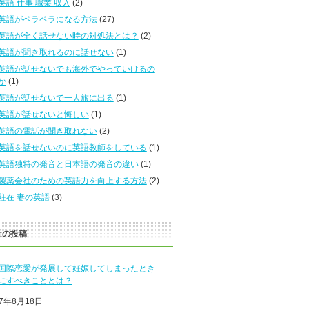
英語 仕事 職業 収入
(2)
英語がペラペラになる方法
(27)
英語が全く話せない時の対処法とは？
(2)
英語が聞き取れるのに話せない
(1)
英語が話せないでも海外でやっていけるの
か
(1)
英語が話せないで一人旅に出る
(1)
英語が話せないと悔しい
(1)
英語の電話が聞き取れない
(2)
英語を話せないのに英語教師をしている
(1)
英語独特の発音と日本語の発音の違い
(1)
製薬会社のための英語力を向上する方法
(2)
駐在 妻の英語
(3)
近の投稿
国際恋愛が発展して妊娠してしまったとき
にすべきこととは？
17年8月18日