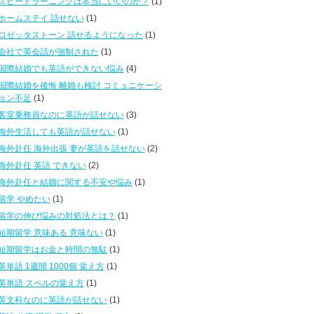
スピードラーニングは本当にいいのか？
(1)
ホームステイ 話せない
(1)
ロゼッタストーン 話せるようになった
(1)
会社で英会話が強制された
(1)
国際結婚でも英語ができない悩み
(4)
国際結婚を後悔 離婚も検討 コミュニケーシ
ョン不足
(1)
客室乗務員なのに英語が話せない
(3)
海外生活しても英語が話せない
(1)
海外赴任 海外出張 妻が英語を話せない
(2)
海外赴任 英語 できない
(2)
海外赴任と結婚に関する不安や悩み
(1)
留学 やめたい
(1)
留学の伸び悩みの対処法とは？
(1)
短期留学 意味ある 意味ない
(1)
短期留学はお金と時間の無駄
(1)
英単語 1週間 1000個 覚え方
(1)
英単語 スペルの覚え方
(1)
英文科なのに英語が話せない
(1)