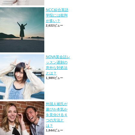
NCC綜合英語
学院には批判
が多い？
2,622ビュー
NOVA英会話レ
ッスン遅刻の
意外な対処法
とは？
1,989ビュー
外国人彼氏が
遊びか本気か
を見分ける４
つの方法と
は？
1,844ビュー