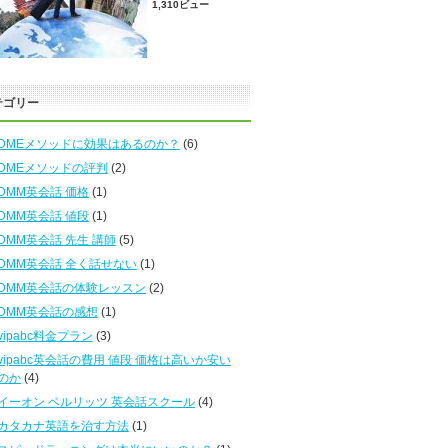
1,310ビュー
テゴリー
DMEメソッドに効果はあるのか？
(6)
DMEメソッドの評判
(2)
DMM英会話 価格
(1)
DMM英会話 値段
(1)
DMM英会話 先生 講師
(5)
DMM英会話 全く話せない
(1)
DMM英会話の体験レッスン
(2)
DMM英会話の感想
(1)
vipabc料金プラン
(3)
vipabc英会話の費用 値段 価格は高いか安い
のか
(4)
イーオン ベルリッツ 英会話スクール
(4)
カタカナ英語を治す方法
(1)