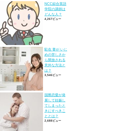
NCC綜合英語
学院の講師は
どんな人？
4,267ビュー
駐在 妻が いじ
めの苦しさか
ら開放される
意外な方法と
は？
3,546ビュー
国際恋愛が発
展して妊娠し
てしまったと
きにすべきこ
ととは？
2,688ビュー