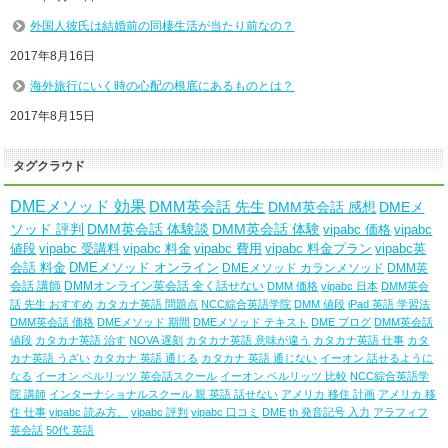
外国人彼氏は結婚前の同棲生活が当たり前なの？
2017年8月16日
海外旅行にいく時の心配の根底にあるものとは？
2017年8月15日
タグクラウド
DMEメソッド 効果
DMM英会話 先生
DMM英会話 感想
DMEメ
ソッド 評判
DMM英会話 体験談
DMM英会話 体験
vipabc 価格
vipabc
値段
vipabc 受講料
vipabc 料金
vipabc 費用
vipabc 料金プラン
vipabc英
会話 料金
DMEメソッド オンライン
DMEメソッド カランメソッド
DMM英
会話 講師
DMMオンライン英会話 全く話せない
DMM 価格
vipabc 日本
DMM英会
話 先生 おすすめ
カタカナ英語 問題点
NCC綜合英語学院
DMM 値段
iPad 英語 学習法
DMM英会話 価格
DMEメソッド 期間
DMEメソッド テキスト
DME ブログ
DMM英会話
値段
カタカナ英語 治す
NOVA 遅刻
カタカナ英語 意味が違う
カタカナ英語 仕事
カタ
カナ英語 うざい
カタカナ 英語 通じる
カタカナ 英語 通じない
イーオン 話せるように
なる
イーオン ベルリッツ 英会話スクール
イーオン ベルリッツ 比較
NCC綜合英語学
院 講師
インターナショナルスクール 親 英語 話せない
アメリカ 移住 計画
アメリカ 移
住 仕事
vipabc 読み方。
vipabc 評判
vipabc 口コミ
DME
th 発音記号 入力
アラフィフ
英会話
50代 英語