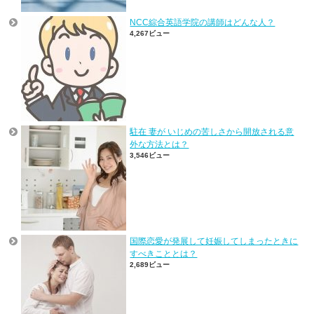
NCC綜合英語学院の講師はどんな人？
4,267ビュー
駐在 妻が いじめの苦しさから開放される意
外な方法とは？
3,546ビュー
国際恋愛が発展して妊娠してしまったときに
すべきこととは？
2,689ビュー