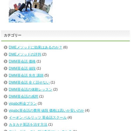
カテゴリー
DMEメソッドに効果はあるのか？
(6)
DMEメソッドの評判
(2)
DMM英会話 価格
(1)
DMM英会話 値段
(1)
DMM英会話 先生 講師
(5)
DMM英会話 全く話せない
(1)
DMM英会話の体験レッスン
(2)
DMM英会話の感想
(1)
vipabc料金プラン
(3)
vipabc英会話の費用 値段 価格は高いか安いのか
(4)
イーオン ベルリッツ 英会話スクール
(4)
カタカナ英語を治す方法
(1)