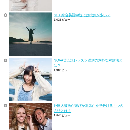
NCC綜合英語学院には批判が多い？
2,623ビュー
NOVA英会話レッスン遅刻の意外な対処法と
は？
1,989ビュー
外国人彼氏が遊びか本気かを見分ける４つの
方法とは？
1,844ビュー