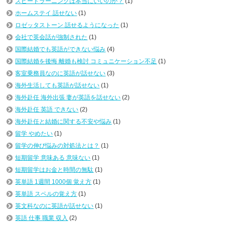
スピードラーニングは本当にいいのか？
(1)
ホームステイ 話せない
(1)
ロゼッタストーン 話せるようになった
(1)
会社で英会話が強制された
(1)
国際結婚でも英語ができない悩み
(4)
国際結婚を後悔 離婚も検討 コミュニケーション不足
(1)
客室乗務員なのに英語が話せない
(3)
海外生活しても英語が話せない
(1)
海外赴任 海外出張 妻が英語を話せない
(2)
海外赴任 英語 できない
(2)
海外赴任と結婚に関する不安や悩み
(1)
留学 やめたい
(1)
留学の伸び悩みの対処法とは？
(1)
短期留学 意味ある 意味ない
(1)
短期留学はお金と時間の無駄
(1)
英単語 1週間 1000個 覚え方
(1)
英単語 スペルの覚え方
(1)
英文科なのに英語が話せない
(1)
英語 仕事 職業 収入
(2)