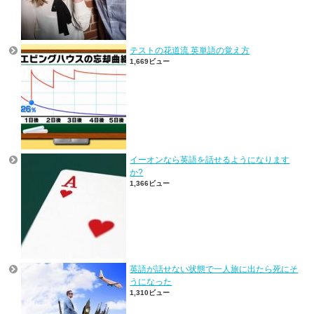
テストの花道流 英単語の覚え方
1,669ビュー
イーオンなら英語を話せるようになります
か?
1,366ビュー
英語が話せない状態で一人旅に出たら死にそ
うになった
1,310ビュー