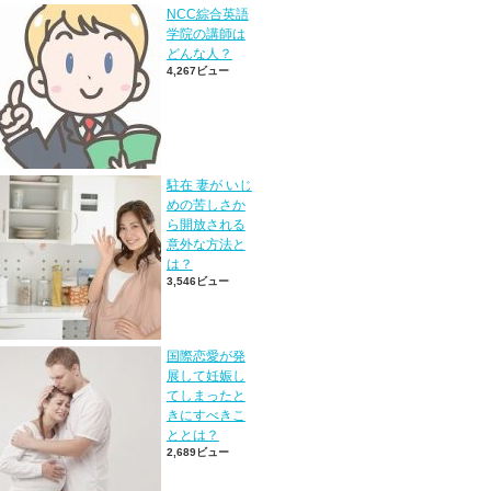
NCC綜合英語
学院の講師は
どんな人？
4,267ビュー
駐在 妻が いじ
めの苦しさか
ら開放される
意外な方法と
は？
3,546ビュー
国際恋愛が発
展して妊娠し
てしまったと
きにすべきこ
ととは？
2,689ビュー