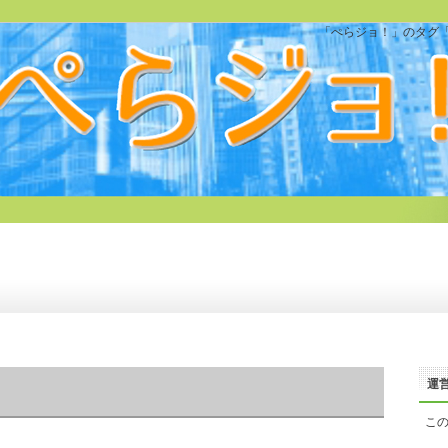
「ぺらジョ！」のタグ「v
運
こ