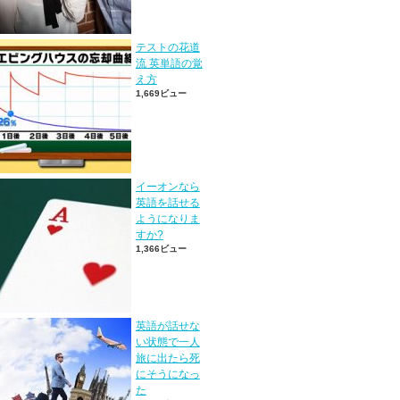
テストの花道
流 英単語の覚
え方
1,669ビュー
イーオンなら
英語を話せる
ようになりま
すか?
1,366ビュー
英語が話せな
い状態で一人
旅に出たら死
にそうになっ
た