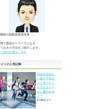
語教師の国際資格保持者。
期間で英語がペラペラになる
っておきの方法をご紹介します。
問い合わせ先はこちら
サイトの人気記事
英語を話せな
い親が子供を
インターナシ
ョナルスクー
ルに通わせる
と？
6,136ビュー