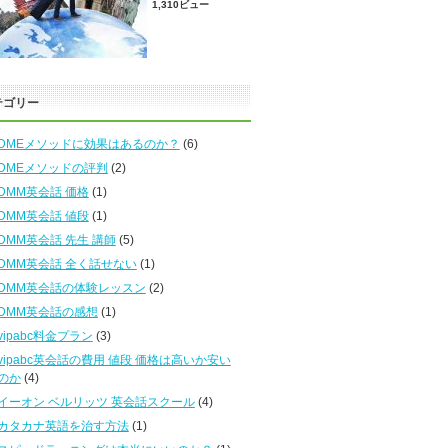
1,310ビュー
テゴリー
DMEメソッドに効果はあるのか？
(6)
DMEメソッドの評判
(2)
DMM英会話 価格
(1)
DMM英会話 値段
(1)
DMM英会話 先生 講師
(5)
DMM英会話 全く話せない
(1)
DMM英会話の体験レッスン
(2)
DMM英会話の感想
(1)
vipabc料金プラン
(3)
vipabc英会話の費用 値段 価格は高いか安い
のか
(4)
イーオン ベルリッツ 英会話スクール
(4)
カタカナ英語を治す方法
(1)