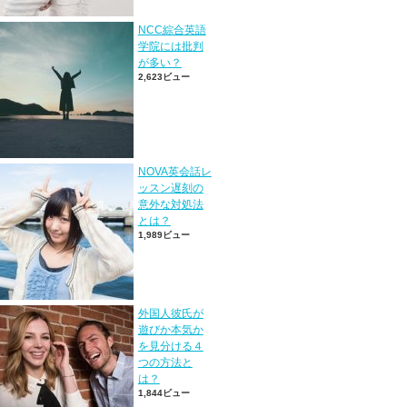
NCC綜合英語
学院には批判
が多い？
2,623ビュー
NOVA英会話レ
ッスン遅刻の
意外な対処法
とは？
1,989ビュー
外国人彼氏が
遊びか本気か
を見分ける４
つの方法と
は？
1,844ビュー