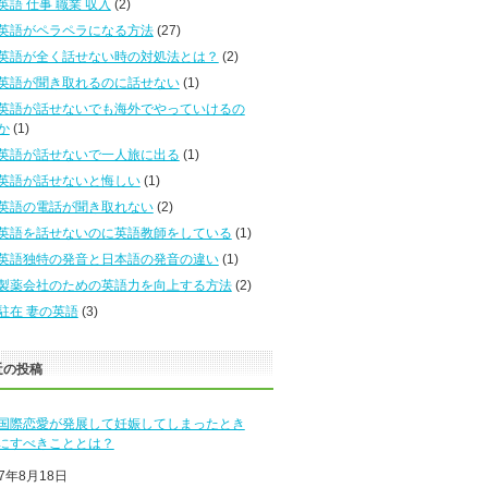
英語 仕事 職業 収入
(2)
英語がペラペラになる方法
(27)
英語が全く話せない時の対処法とは？
(2)
英語が聞き取れるのに話せない
(1)
英語が話せないでも海外でやっていけるの
か
(1)
英語が話せないで一人旅に出る
(1)
英語が話せないと悔しい
(1)
英語の電話が聞き取れない
(2)
英語を話せないのに英語教師をしている
(1)
英語独特の発音と日本語の発音の違い
(1)
製薬会社のための英語力を向上する方法
(2)
駐在 妻の英語
(3)
近の投稿
国際恋愛が発展して妊娠してしまったとき
にすべきこととは？
17年8月18日