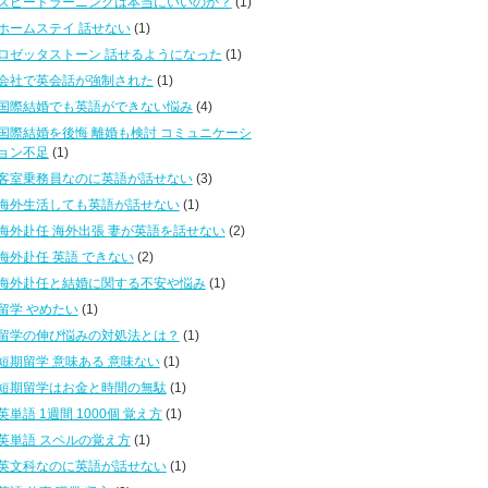
スピードラーニングは本当にいいのか？
(1)
ホームステイ 話せない
(1)
ロゼッタストーン 話せるようになった
(1)
会社で英会話が強制された
(1)
国際結婚でも英語ができない悩み
(4)
国際結婚を後悔 離婚も検討 コミュニケーシ
ョン不足
(1)
客室乗務員なのに英語が話せない
(3)
海外生活しても英語が話せない
(1)
海外赴任 海外出張 妻が英語を話せない
(2)
海外赴任 英語 できない
(2)
海外赴任と結婚に関する不安や悩み
(1)
留学 やめたい
(1)
留学の伸び悩みの対処法とは？
(1)
短期留学 意味ある 意味ない
(1)
短期留学はお金と時間の無駄
(1)
英単語 1週間 1000個 覚え方
(1)
英単語 スペルの覚え方
(1)
英文科なのに英語が話せない
(1)