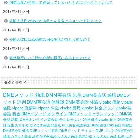
国際恋愛が発展して妊娠してしまったときにすべきこととは？
2017年8月18日
外国人彼氏が遊びか本気かを見分ける４つの方法とは？
2017年8月16日
外国人彼氏は結婚前の同棲生活が当たり前なの？
2017年8月16日
海外旅行にいく時の心配の根底にあるものとは？
2017年8月15日
タグクラウド
DMEメソッド 効果
DMM英会話 先生
DMM英会話 感想
DMEメ
ソッド 評判
DMM英会話 体験談
DMM英会話 体験
vipabc 価格
vipabc
値段
vipabc 受講料
vipabc 料金
vipabc 費用
vipabc 料金プラン
vipabc英
会話 料金
DMEメソッド オンライン
DMEメソッド カランメソッド
DMM英
会話 講師
DMMオンライン英会話 全く話せない
DMM 価格
vipabc 日本
DMM英会
話 先生 おすすめ
カタカナ英語 問題点
NCC綜合英語学院
DMM 値段
iPad 英語 学習法
DMM英会話 価格
DMEメソッド 期間
DMEメソッド テキスト
DME ブログ
DMM英会話
値段
カタカナ英語 治す
NOVA 遅刻
カタカナ英語 意味が違う
カタカナ英語 仕事
カタ