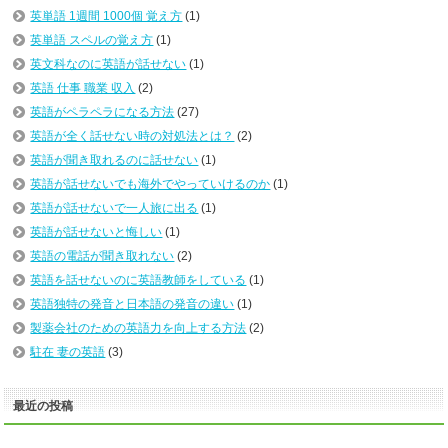
英単語 1週間 1000個 覚え方
(1)
英単語 スペルの覚え方
(1)
英文科なのに英語が話せない
(1)
英語 仕事 職業 収入
(2)
英語がペラペラになる方法
(27)
英語が全く話せない時の対処法とは？
(2)
英語が聞き取れるのに話せない
(1)
英語が話せないでも海外でやっていけるのか
(1)
英語が話せないで一人旅に出る
(1)
英語が話せないと悔しい
(1)
英語の電話が聞き取れない
(2)
英語を話せないのに英語教師をしている
(1)
英語独特の発音と日本語の発音の違い
(1)
製薬会社のための英語力を向上する方法
(2)
駐在 妻の英語
(3)
最近の投稿