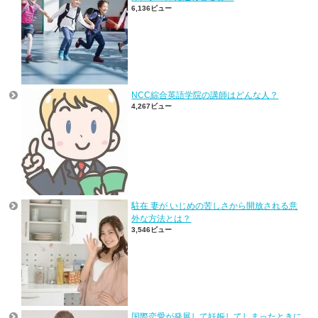
6,136ビュー
NCC綜合英語学院の講師はどんな人？
4,267ビュー
駐在 妻が いじめの苦しさから開放される意
外な方法とは？
3,546ビュー
国際恋愛が発展して妊娠してしまったときに