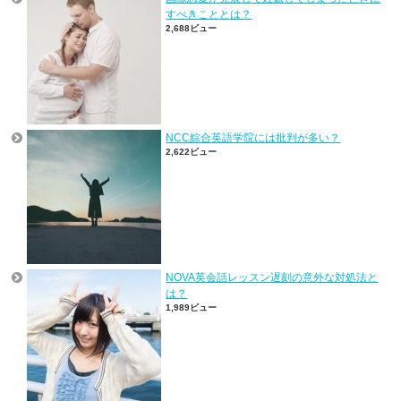
すべきこととは？
2,688ビュー
NCC綜合英語学院には批判が多い？
2,622ビュー
NOVA英会話レッスン遅刻の意外な対処法と
は？
1,989ビュー