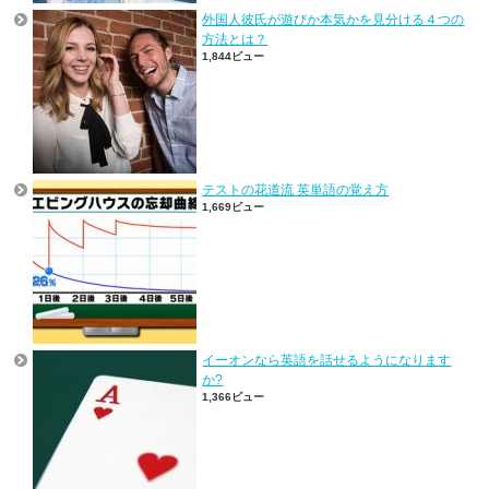
外国人彼氏が遊びか本気かを見分ける４つの
方法とは？
1,844ビュー
テストの花道流 英単語の覚え方
1,669ビュー
イーオンなら英語を話せるようになります
か?
1,366ビュー