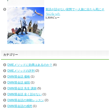
英語が話せない状態で一人旅に出たら死にそ
うになった
1,310ビュー
カテゴリー
DMEメソッドに効果はあるのか？
(6)
DMEメソッドの評判
(2)
DMM英会話 価格
(1)
DMM英会話 値段
(1)
DMM英会話 先生 講師
(5)
DMM英会話 全く話せない
(1)
DMM英会話の体験レッスン
(2)
DMM英会話の感想
(1)