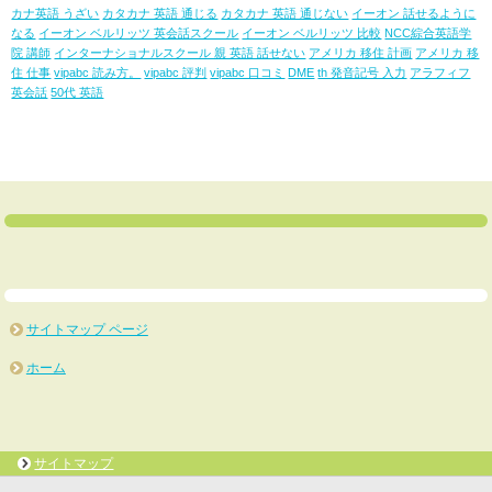
カナ英語 うざい
カタカナ 英語 通じる
カタカナ 英語 通じない
イーオン 話せるように
なる
イーオン ベルリッツ 英会話スクール
イーオン ベルリッツ 比較
NCC綜合英語学
院 講師
インターナショナルスクール 親 英語 話せない
アメリカ 移住 計画
アメリカ 移
住 仕事
vipabc 読み方。
vipabc 評判
vipabc 口コミ
DME
th 発音記号 入力
アラフィフ
英会話
50代 英語
サイトマップ ページ
ホーム
サイトマップ