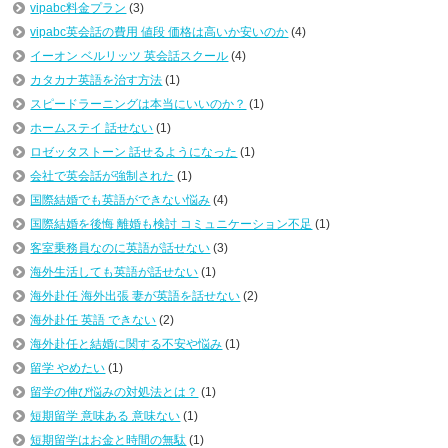
vipabc料金プラン
(3)
vipabc英会話の費用 値段 価格は高いか安いのか
(4)
イーオン ベルリッツ 英会話スクール
(4)
カタカナ英語を治す方法
(1)
スピードラーニングは本当にいいのか？
(1)
ホームステイ 話せない
(1)
ロゼッタストーン 話せるようになった
(1)
会社で英会話が強制された
(1)
国際結婚でも英語ができない悩み
(4)
国際結婚を後悔 離婚も検討 コミュニケーション不足
(1)
客室乗務員なのに英語が話せない
(3)
海外生活しても英語が話せない
(1)
海外赴任 海外出張 妻が英語を話せない
(2)
海外赴任 英語 できない
(2)
海外赴任と結婚に関する不安や悩み
(1)
留学 やめたい
(1)
留学の伸び悩みの対処法とは？
(1)
短期留学 意味ある 意味ない
(1)
短期留学はお金と時間の無駄
(1)