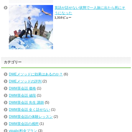
英語が話せない状態で一人旅に出たら死にそ
うになった
1,310ビュー
カテゴリー
DMEメソッドに効果はあるのか？
(6)
DMEメソッドの評判
(2)
DMM英会話 価格
(1)
DMM英会話 値段
(1)
DMM英会話 先生 講師
(5)
DMM英会話 全く話せない
(1)
DMM英会話の体験レッスン
(2)
DMM英会話の感想
(1)
vipabc料金プラン
(3)