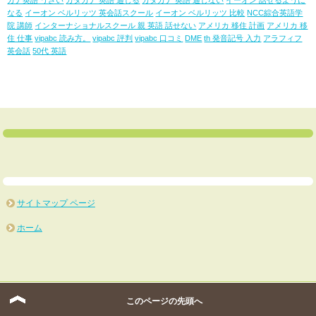
カナ英語 うざい
カタカナ 英語 通じる
カタカナ 英語 通じない
イーオン 話せるように
なる
イーオン ベルリッツ 英会話スクール
イーオン ベルリッツ 比較
NCC綜合英語学
院 講師
インターナショナルスクール 親 英語 話せない
アメリカ 移住 計画
アメリカ 移
住 仕事
vipabc 読み方。
vipabc 評判
vipabc 口コミ
DME
th 発音記号 入力
アラフィフ
英会話
50代 英語
サイトマップ ページ
ホーム
サイトマップ
このページの先頭へ
Copyright (C) 2026 ぺらジョ！