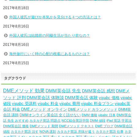
2017年8月18日
外国人彼氏が遊びか本気かを見分ける４つの方法とは？
2017年8月16日
外国人彼氏は結婚前の同棲生活が当たり前なの？
2017年8月16日
海外旅行にいく時の心配の根底にあるものとは？
2017年8月15日
タグクラウド
DMEメソッド 効果
DMM英会話 先生
DMM英会話 感想
DMEメ
ソッド 評判
DMM英会話 体験談
DMM英会話 体験
vipabc 価格
vipabc
値段
vipabc 受講料
vipabc 料金
vipabc 費用
vipabc 料金プラン
vipabc英
会話 料金
DMEメソッド オンライン
DMEメソッド カランメソッド
DMM英
会話 講師
DMMオンライン英会話 全く話せない
DMM 価格
vipabc 日本
DMM英会
話 先生 おすすめ
カタカナ英語 問題点
NCC綜合英語学院
DMM 値段
iPad 英語 学習法
DMM英会話 価格
DMEメソッド 期間
DMEメソッド テキスト
DME ブログ
DMM英会話
値段
カタカナ英語 治す
NOVA 遅刻
カタカナ英語 意味が違う
カタカナ英語 仕事
カタ