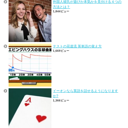
外国人彼氏が遊びか本気かを見分ける４つの
方法とは？
1,844ビュー
テストの花道流 英単語の覚え方
1,669ビュー
イーオンなら英語を話せるようになります
か?
1,366ビュー