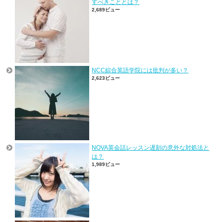
すべきこととは？
2,689ビュー
NCC綜合英語学院には批判が多い？
2,623ビュー
NOVA英会話レッスン遅刻の意外な対処法と
は？
1,989ビュー