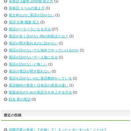
英単語 1週間 1000個 覚え方
(1)
英単語 スペルの覚え方
(1)
英文科なのに英語が話せない
(1)
英語 仕事 職業 収入
(2)
英語がペラペラになる方法
(27)
英語が全く話せない時の対処法とは？
(2)
英語が聞き取れるのに話せない
(1)
英語が話せないでも海外でやっていけるのか
(1)
英語が話せないで一人旅に出る
(1)
英語が話せないと悔しい
(1)
英語の電話が聞き取れない
(2)
英語を話せないのに英語教師をしている
(1)
英語独特の発音と日本語の発音の違い
(1)
製薬会社のための英語力を向上する方法
(2)
駐在 妻の英語
(3)
最近の投稿
国際恋愛が発展して妊娠してしまったときにすべきこととは？