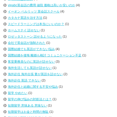
vipabc英会話の費用 値段 価格は高いか安いのか
(4)
イーオン ベルリッツ 英会話スクール
(4)
カタカナ英語を治す方法
(1)
スピードラーニングは本当にいいのか？
(1)
ホームステイ 話せない
(1)
ロゼッタストーン 話せるようになった
(1)
会社で英会話が強制された
(1)
国際結婚でも英語ができない悩み
(4)
国際結婚を後悔 離婚も検討 コミュニケーション不足
(1)
客室乗務員なのに英語が話せない
(3)
海外生活しても英語が話せない
(1)
海外赴任 海外出張 妻が英語を話せない
(2)
海外赴任 英語 できない
(2)
海外赴任と結婚に関する不安や悩み
(1)
留学 やめたい
(1)
留学の伸び悩みの対処法とは？
(1)
短期留学 意味ある 意味ない
(1)
短期留学はお金と時間の無駄
(1)