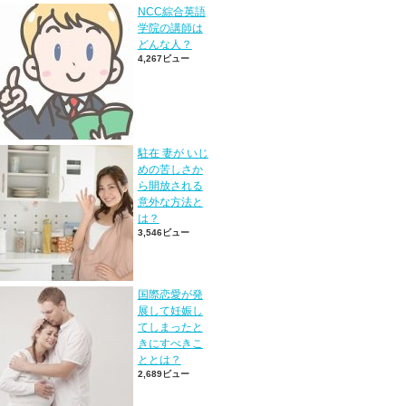
NCC綜合英語
学院の講師は
どんな人？
4,267ビュー
駐在 妻が いじ
めの苦しさか
ら開放される
意外な方法と
は？
3,546ビュー
国際恋愛が発
展して妊娠し
てしまったと
きにすべきこ
ととは？
2,689ビュー