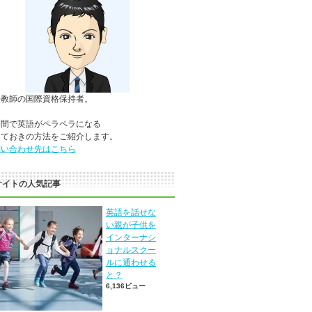
語教師の国際資格保持者。
期間で英語がペラペラになる
っておきの方法をご紹介します。
問い合わせ先はこちら
サイトの人気記事
英語を話せな
い親が子供を
インターナシ
ョナルスクー
ルに通わせる
と？
6,136ビュー