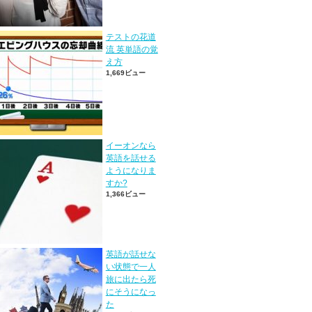
テストの花道
流 英単語の覚
え方
1,669ビュー
イーオンなら
英語を話せる
ようになりま
すか?
1,366ビュー
英語が話せな
い状態で一人
旅に出たら死
にそうになっ
た