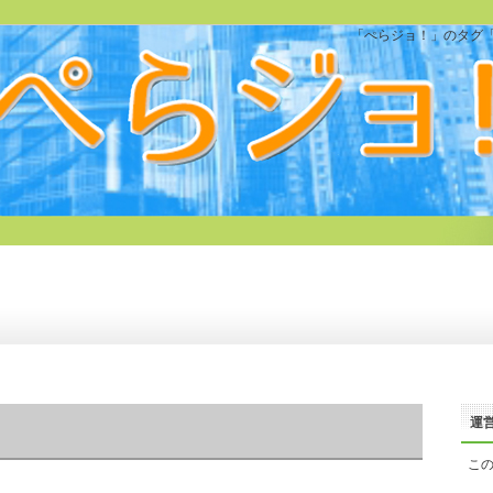
「ぺらジョ！」のタグ「
運
こ