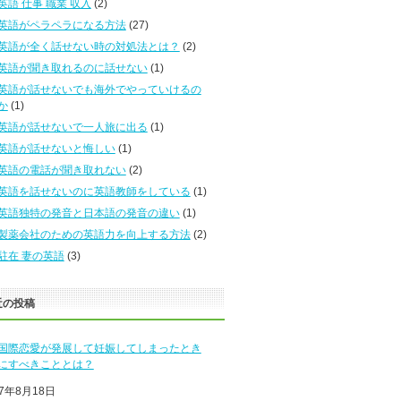
英語 仕事 職業 収入
(2)
英語がペラペラになる方法
(27)
英語が全く話せない時の対処法とは？
(2)
英語が聞き取れるのに話せない
(1)
英語が話せないでも海外でやっていけるの
か
(1)
英語が話せないで一人旅に出る
(1)
英語が話せないと悔しい
(1)
英語の電話が聞き取れない
(2)
英語を話せないのに英語教師をしている
(1)
英語独特の発音と日本語の発音の違い
(1)
製薬会社のための英語力を向上する方法
(2)
駐在 妻の英語
(3)
近の投稿
国際恋愛が発展して妊娠してしまったとき
にすべきこととは？
17年8月18日