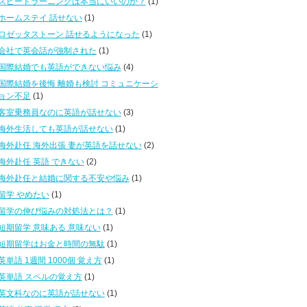
スピードラーニングは本当にいいのか？
(1)
ホームステイ 話せない
(1)
ロゼッタストーン 話せるようになった
(1)
会社で英会話が強制された
(1)
国際結婚でも英語ができない悩み
(4)
国際結婚を後悔 離婚も検討 コミュニケーシ
ョン不足
(1)
客室乗務員なのに英語が話せない
(3)
海外生活しても英語が話せない
(1)
海外赴任 海外出張 妻が英語を話せない
(2)
海外赴任 英語 できない
(2)
海外赴任と結婚に関する不安や悩み
(1)
留学 やめたい
(1)
留学の伸び悩みの対処法とは？
(1)
短期留学 意味ある 意味ない
(1)
短期留学はお金と時間の無駄
(1)
英単語 1週間 1000個 覚え方
(1)
英単語 スペルの覚え方
(1)
英文科なのに英語が話せない
(1)