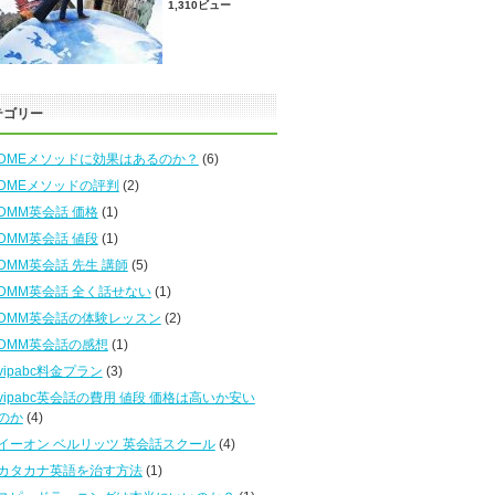
1,310ビュー
テゴリー
DMEメソッドに効果はあるのか？
(6)
DMEメソッドの評判
(2)
DMM英会話 価格
(1)
DMM英会話 値段
(1)
DMM英会話 先生 講師
(5)
DMM英会話 全く話せない
(1)
DMM英会話の体験レッスン
(2)
DMM英会話の感想
(1)
vipabc料金プラン
(3)
vipabc英会話の費用 値段 価格は高いか安い
のか
(4)
イーオン ベルリッツ 英会話スクール
(4)
カタカナ英語を治す方法
(1)