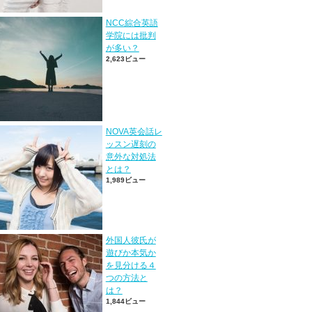
NCC綜合英語
学院には批判
が多い？
2,623ビュー
NOVA英会話レ
ッスン遅刻の
意外な対処法
とは？
1,989ビュー
外国人彼氏が
遊びか本気か
を見分ける４
つの方法と
は？
1,844ビュー