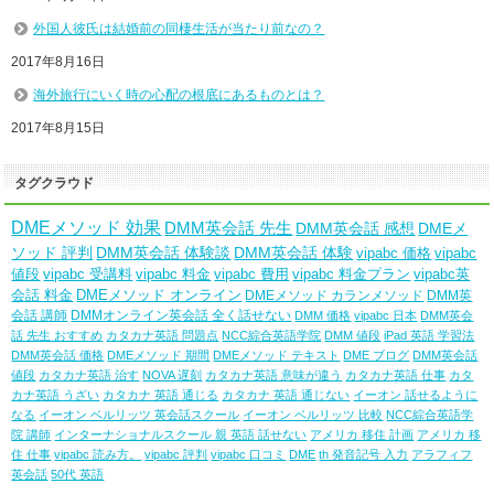
外国人彼氏は結婚前の同棲生活が当たり前なの？
2017年8月16日
海外旅行にいく時の心配の根底にあるものとは？
2017年8月15日
タグクラウド
DMEメソッド 効果
DMM英会話 先生
DMM英会話 感想
DMEメ
ソッド 評判
DMM英会話 体験談
DMM英会話 体験
vipabc 価格
vipabc
値段
vipabc 受講料
vipabc 料金
vipabc 費用
vipabc 料金プラン
vipabc英
会話 料金
DMEメソッド オンライン
DMEメソッド カランメソッド
DMM英
会話 講師
DMMオンライン英会話 全く話せない
DMM 価格
vipabc 日本
DMM英会
話 先生 おすすめ
カタカナ英語 問題点
NCC綜合英語学院
DMM 値段
iPad 英語 学習法
DMM英会話 価格
DMEメソッド 期間
DMEメソッド テキスト
DME ブログ
DMM英会話
値段
カタカナ英語 治す
NOVA 遅刻
カタカナ英語 意味が違う
カタカナ英語 仕事
カタ
カナ英語 うざい
カタカナ 英語 通じる
カタカナ 英語 通じない
イーオン 話せるように
なる
イーオン ベルリッツ 英会話スクール
イーオン ベルリッツ 比較
NCC綜合英語学
院 講師
インターナショナルスクール 親 英語 話せない
アメリカ 移住 計画
アメリカ 移
住 仕事
vipabc 読み方。
vipabc 評判
vipabc 口コミ
DME
th 発音記号 入力
アラフィフ
英会話
50代 英語