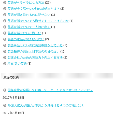
英語がペラペラになる方法
(27)
英語が全く話せない時の対処法とは？
(2)
英語が聞き取れるのに話せない
(1)
英語が話せないでも海外でやっていけるのか
(1)
英語が話せないで一人旅に出る
(1)
英語が話せないと悔しい
(1)
英語の電話が聞き取れない
(2)
英語を話せないのに英語教師をしている
(1)
英語独特の発音と日本語の発音の違い
(1)
製薬会社のための英語力を向上する方法
(2)
駐在 妻の英語
(3)
最近の投稿
国際恋愛が発展して妊娠してしまったときにすべきこととは？
2017年8月18日
外国人彼氏が遊びか本気かを見分ける４つの方法とは？
2017年8月16日