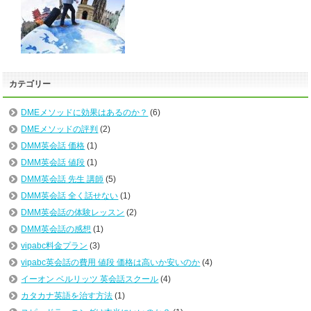
カテゴリー
DMEメソッドに効果はあるのか？
(6)
DMEメソッドの評判
(2)
DMM英会話 価格
(1)
DMM英会話 値段
(1)
DMM英会話 先生 講師
(5)
DMM英会話 全く話せない
(1)
DMM英会話の体験レッスン
(2)
DMM英会話の感想
(1)
vipabc料金プラン
(3)
vipabc英会話の費用 値段 価格は高いか安いのか
(4)
イーオン ベルリッツ 英会話スクール
(4)
カタカナ英語を治す方法
(1)