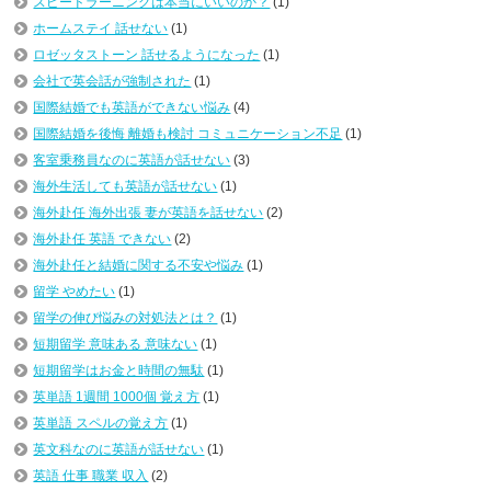
スピードラーニングは本当にいいのか？
(1)
ホームステイ 話せない
(1)
ロゼッタストーン 話せるようになった
(1)
会社で英会話が強制された
(1)
国際結婚でも英語ができない悩み
(4)
国際結婚を後悔 離婚も検討 コミュニケーション不足
(1)
客室乗務員なのに英語が話せない
(3)
海外生活しても英語が話せない
(1)
海外赴任 海外出張 妻が英語を話せない
(2)
海外赴任 英語 できない
(2)
海外赴任と結婚に関する不安や悩み
(1)
留学 やめたい
(1)
留学の伸び悩みの対処法とは？
(1)
短期留学 意味ある 意味ない
(1)
短期留学はお金と時間の無駄
(1)
英単語 1週間 1000個 覚え方
(1)
英単語 スペルの覚え方
(1)
英文科なのに英語が話せない
(1)
英語 仕事 職業 収入
(2)