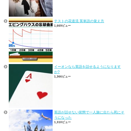
テストの花道流 英単語の覚え方
1,669ビュー
イーオンなら英語を話せるようになります
か?
1,366ビュー
英語が話せない状態で一人旅に出たら死にそ
うになった
1,310ビュー