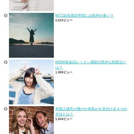
NCC綜合英語学院には批判が多い？
2,623ビュー
NOVA英会話レッスン遅刻の意外な対処法と
は？
1,989ビュー
外国人彼氏が遊びか本気かを見分ける４つの
方法とは？
1,844ビュー