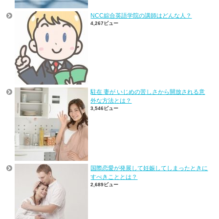
NCC綜合英語学院の講師はどんな人？
4,267ビュー
駐在 妻が いじめの苦しさから開放される意
外な方法とは？
3,546ビュー
国際恋愛が発展して妊娠してしまったときに
すべきこととは？
2,689ビュー