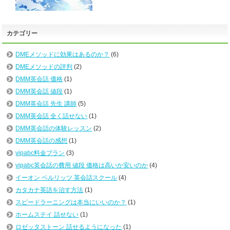
カテゴリー
DMEメソッドに効果はあるのか？
(6)
DMEメソッドの評判
(2)
DMM英会話 価格
(1)
DMM英会話 値段
(1)
DMM英会話 先生 講師
(5)
DMM英会話 全く話せない
(1)
DMM英会話の体験レッスン
(2)
DMM英会話の感想
(1)
vipabc料金プラン
(3)
vipabc英会話の費用 値段 価格は高いか安いのか
(4)
イーオン ベルリッツ 英会話スクール
(4)
カタカナ英語を治す方法
(1)
スピードラーニングは本当にいいのか？
(1)
ホームステイ 話せない
(1)
ロゼッタストーン 話せるようになった
(1)