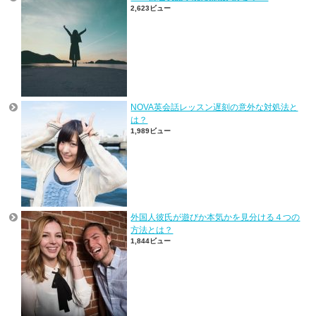
2,623ビュー
NOVA英会話レッスン遅刻の意外な対処法と
は？
1,989ビュー
外国人彼氏が遊びか本気かを見分ける４つの
方法とは？
1,844ビュー