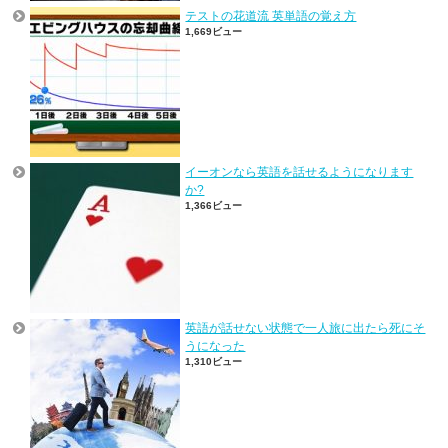
テストの花道流 英単語の覚え方
1,669ビュー
イーオンなら英語を話せるようになります
か?
1,366ビュー
英語が話せない状態で一人旅に出たら死にそ
うになった
1,310ビュー