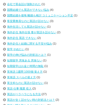
会社で英会話が強制された
(1)
国際結婚でも英語ができない悩み
(4)
国際結婚を後悔 離婚も検討 コミュニケーション不足
(1)
客室乗務員なのに英語が話せない
(3)
海外生活しても英語が話せない
(1)
海外赴任 海外出張 妻が英語を話せない
(2)
海外赴任 英語 できない
(2)
海外赴任と結婚に関する不安や悩み
(1)
留学 やめたい
(1)
留学の伸び悩みの対処法とは？
(1)
短期留学 意味ある 意味ない
(1)
短期留学はお金と時間の無駄
(1)
英単語 1週間 1000個 覚え方
(1)
英単語 スペルの覚え方
(1)
英文科なのに英語が話せない
(1)
英語 仕事 職業 収入
(2)
英語がペラペラになる方法
(27)
英語が全く話せない時の対処法とは？
(2)