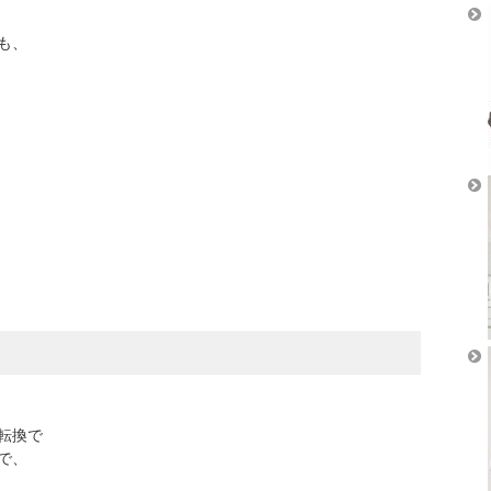
も、
転換で
で、