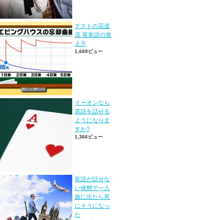
テストの花道
流 英単語の覚
え方
1,669ビュー
イーオンなら
英語を話せる
ようになりま
すか?
1,366ビュー
英語が話せな
い状態で一人
旅に出たら死
にそうになっ
た