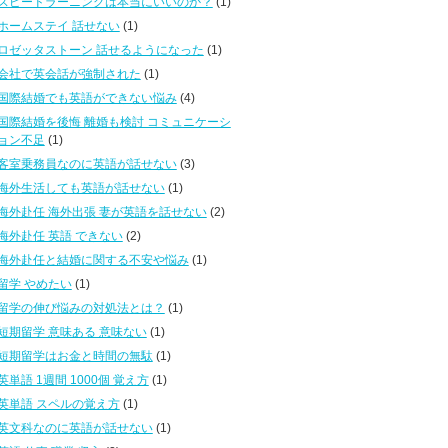
スピードラーニングは本当にいいのか？
(1)
ホームステイ 話せない
(1)
ロゼッタストーン 話せるようになった
(1)
会社で英会話が強制された
(1)
国際結婚でも英語ができない悩み
(4)
国際結婚を後悔 離婚も検討 コミュニケーシ
ョン不足
(1)
客室乗務員なのに英語が話せない
(3)
海外生活しても英語が話せない
(1)
海外赴任 海外出張 妻が英語を話せない
(2)
海外赴任 英語 できない
(2)
海外赴任と結婚に関する不安や悩み
(1)
留学 やめたい
(1)
留学の伸び悩みの対処法とは？
(1)
短期留学 意味ある 意味ない
(1)
短期留学はお金と時間の無駄
(1)
英単語 1週間 1000個 覚え方
(1)
英単語 スペルの覚え方
(1)
英文科なのに英語が話せない
(1)