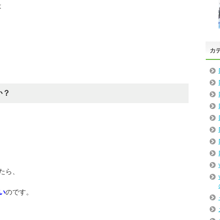
は
カ
か？
たら、
い
のです。