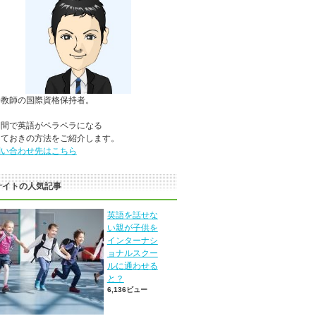
語教師の国際資格保持者。
期間で英語がペラペラになる
っておきの方法をご紹介します。
問い合わせ先はこちら
サイトの人気記事
英語を話せな
い親が子供を
インターナシ
ョナルスクー
ルに通わせる
と？
6,136ビュー