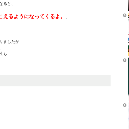
なると、
こえるようになってくるよ。
」
りましたが
、
性も