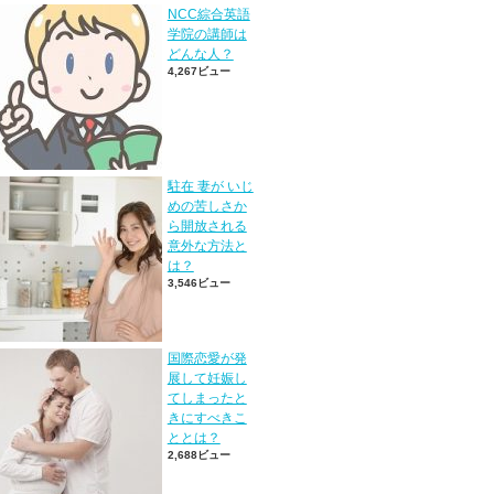
NCC綜合英語
学院の講師は
どんな人？
4,267ビュー
駐在 妻が いじ
めの苦しさか
ら開放される
意外な方法と
は？
3,546ビュー
国際恋愛が発
展して妊娠し
てしまったと
きにすべきこ
ととは？
2,688ビュー