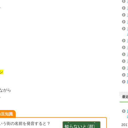
、
ン
ながら
。
最
の豆知識
いう街の名前を発音すると？
20