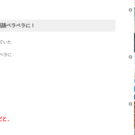
英語ペラペラに！
ていた
ペラに
だと、