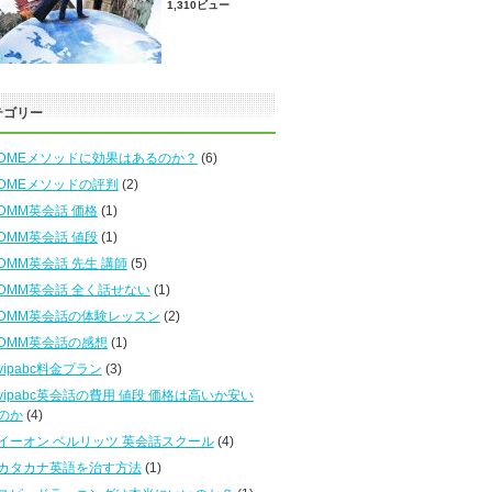
1,310ビュー
テゴリー
DMEメソッドに効果はあるのか？
(6)
DMEメソッドの評判
(2)
DMM英会話 価格
(1)
DMM英会話 値段
(1)
DMM英会話 先生 講師
(5)
DMM英会話 全く話せない
(1)
DMM英会話の体験レッスン
(2)
DMM英会話の感想
(1)
vipabc料金プラン
(3)
vipabc英会話の費用 値段 価格は高いか安い
のか
(4)
イーオン ベルリッツ 英会話スクール
(4)
カタカナ英語を治す方法
(1)