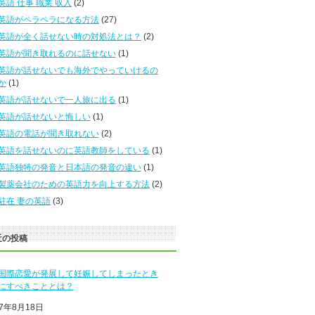
英語 仕事 職業 収入
(2)
英語がペラペラになる方法
(27)
英語が全く話せない時の対処法とは？
(2)
英語が聞き取れるのに話せない
(1)
英語が話せないでも海外でやっていけるの
か
(1)
英語が話せないで一人旅に出る
(1)
英語が話せないと悔しい
(1)
英語の電話が聞き取れない
(2)
英語を話せないのに英語教師をしている
(1)
英語独特の発音と日本語の発音の違い
(1)
製薬会社のための英語力を向上する方法
(2)
駐在 妻の英語
(3)
近の投稿
国際恋愛が発展して妊娠してしまったとき
にすべきこととは？
17年8月18日