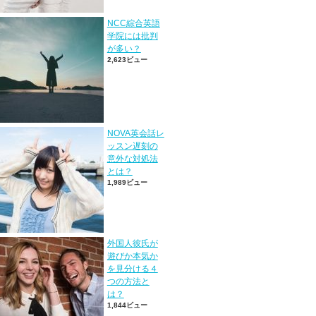
NCC綜合英語
学院には批判
が多い？
2,623ビュー
NOVA英会話レ
ッスン遅刻の
意外な対処法
とは？
1,989ビュー
外国人彼氏が
遊びか本気か
を見分ける４
つの方法と
は？
1,844ビュー