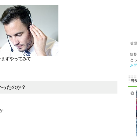
英
短
をまずやってみて
と
お
当
かったのか？
が